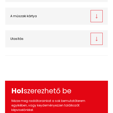
A műszaki kártya
Utasítás
Hol
szerezhető be
Nézze meg radiátorainkat a sok bemutatóterem
egyikében, vagy keydeményezzen találkozót
képviselőnkkel.