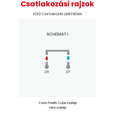
Csatlakozási rajzok
FŰTŐ CSATLAKOZÁS LEHETSÉGES
Carlo Poletti Cube
szelep
Vero szelep