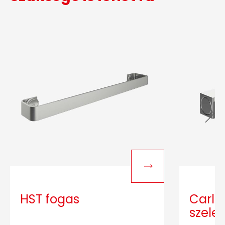
HST fogas
Carlo
szele