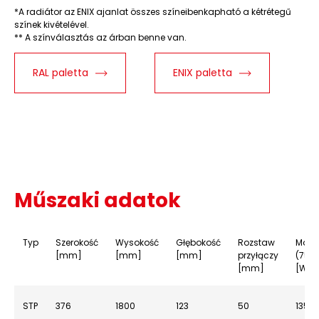
*A radiátor az ENIX ajanlat összes színeibenkapható a kétrétegű
színek kivételével.
** A színválasztás az árban benne van.
RAL paletta
ENIX paletta
Műszaki adatok
Typ
Szerokość
Wysokość
Głębokość
Rozstaw
Moc
[mm]
[mm]
[mm]
przyłączy
(75/
[mm]
[W]
STP
376
1800
123
50
1358