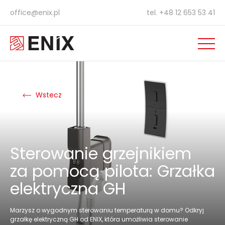
office@enix.pl
tel.
+48 12 653 53 41
Wstecz
Sterowanie grzejnikiem
za pomocą pilota: Grzałka
elektryczna GH
Marzysz o wygodnym sterowaniu temperaturą w domu? Odkryj
grzałkę elektryczną GH od ENIX, która umożliwia sterowanie