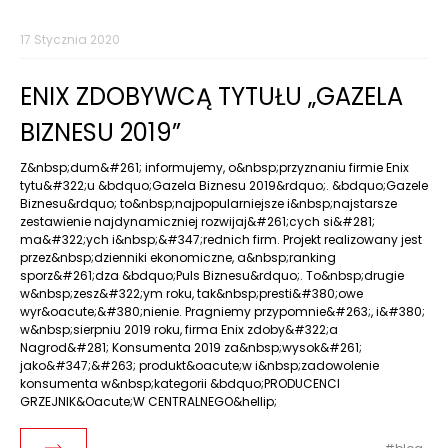
17 Stycznia 2020
ENIX ZDOBYWCĄ TYTUŁU „GAZELA
BIZNESU 2019”
Z&nbsp;dum&#261; informujemy, o&nbsp;przyznaniu firmie Enix
tytu&#322;u &bdquo;Gazela Biznesu 2019&rdquo;. &bdquo;Gazele
Biznesu&rdquo; to&nbsp;najpopularniejsze i&nbsp;najstarsze
zestawienie najdynamiczniej rozwijaj&#261;cych si&#281;
ma&#322;ych i&nbsp;&#347;rednich firm. Projekt realizowany jest
przez&nbsp;dzienniki ekonomiczne, a&nbsp;ranking
sporz&#261;dza &bdquo;Puls Biznesu&rdquo;. To&nbsp;drugie
w&nbsp;zesz&#322;ym roku, tak&nbsp;presti&#380;owe
wyr&oacute;&#380;nienie. Pragniemy przypomnie&#263;, i&#380;
w&nbsp;sierpniu 2019 roku, firma Enix zdoby&#322;a
Nagrod&#281; Konsumenta 2019 za&nbsp;wysok&#261;
jako&#347;&#263; produkt&oacute;w i&nbsp;zadowolenie
konsumenta w&nbsp;kategorii &bdquo;PRODUCENCI
GRZEJNIK&Oacute;W CENTRALNEGO&hellip;