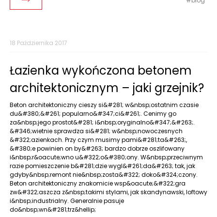
blog
Czytaj dalej
18 Października 2017
Łazienka wykończona betonem
architektonicznym – jaki grzejnik?
Beton architektoniczny cieszy si&#281; w&nbsp;ostatnim czasie
du&#380;&#261; popularno&#347;ci&#261;. Cenimy go
za&nbsp;jego prostot&#281; i&nbsp;oryginalno&#347;&#263;.
&#346;wietnie sprawdza si&#281; w&nbsp;nowoczesnych
&#322;azienkach. Przy czym musimy pami&#281;ta&#263;,
&#380;e powinien on by&#263; bardzo dobrze oszlifowany
i&nbsp;r&oacute;wno u&#322;o&#380;ony. W&nbsp;przeciwnym
razie pomieszczenie b&#281;dzie wygl&#261;da&#263; tak, jak
gdyby&nbsp;remont nie&nbsp;zosta&#322; doko&#324;czony.
Beton architektoniczny znakomicie wsp&oacute;&#322;gra
zw&#322;aszcza z&nbsp;takimi stylami, jak skandynawski, loftowy
i&nbsp;industrialny. Generalnie pasuje
do&nbsp;wn&#281;trz&hellip;