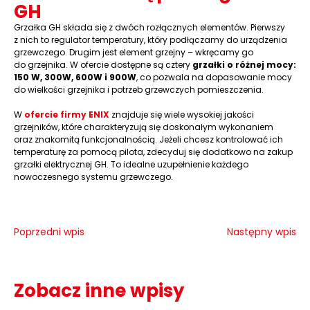
GH
Grzałka GH składa się z dwóch rozłącznych elementów. Pierwszy
z nich to regulator temperatury, który podłączamy do urządzenia
grzewczego. Drugim jest element grzejny – wkręcamy go
do grzejnika. W ofercie dostępne są cztery
grzałki o różnej mocy:
150 W, 300W, 600W i 900W
, co pozwala na dopasowanie mocy
do wielkości grzejnika i potrzeb grzewczych pomieszczenia.
W
ofercie firmy ENIX
znajduje się wiele wysokiej jakości
grzejników, które charakteryzują się doskonałym wykonaniem
oraz znakomitą funkcjonalnością. Jeżeli chcesz kontrolować ich
temperaturę za pomocą pilota, zdecyduj się dodatkowo na zakup
grzałki elektrycznej GH. To idealne uzupełnienie każdego
nowoczesnego systemu grzewczego.
Poprzedni wpis
Następny wpis
Zobacz inne wpisy