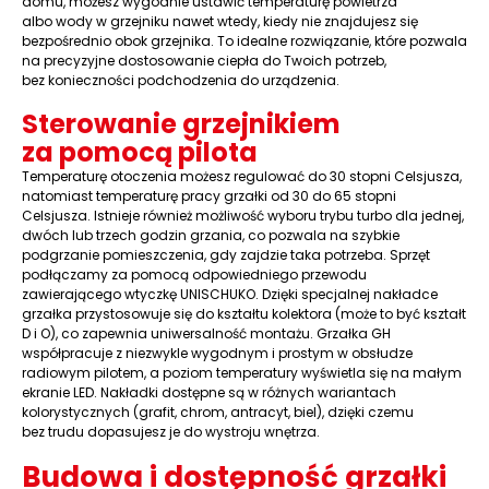
domu, możesz wygodnie ustawić temperaturę powietrza
albo wody w grzejniku nawet wtedy, kiedy nie znajdujesz się
bezpośrednio obok grzejnika. To idealne rozwiązanie, które pozwala
na precyzyjne dostosowanie ciepła do Twoich potrzeb,
bez konieczności podchodzenia do urządzenia.
Sterowanie grzejnikiem
za pomocą pilota
Temperaturę otoczenia możesz regulować do 30 stopni Celsjusza,
natomiast temperaturę pracy grzałki od 30 do 65 stopni
Celsjusza. Istnieje również możliwość wyboru trybu turbo dla jednej,
dwóch lub trzech godzin grzania, co pozwala na szybkie
podgrzanie pomieszczenia, gdy zajdzie taka potrzeba. Sprzęt
podłączamy za pomocą odpowiedniego przewodu
zawierającego wtyczkę UNISCHUKO. Dzięki specjalnej nakładce
grzałka przystosowuje się do kształtu kolektora (może to być kształt
D i O), co zapewnia uniwersalność montażu. Grzałka GH
współpracuje z niezwykle wygodnym i prostym w obsłudze
radiowym pilotem, a poziom temperatury wyświetla się na małym
ekranie LED. Nakładki dostępne są w różnych wariantach
kolorystycznych (grafit, chrom, antracyt, biel), dzięki czemu
bez trudu dopasujesz je do wystroju wnętrza.
Budowa i dostępność grzałki