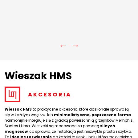
Wieszak HMS
AKCESORIA
Wieszak HMS
to praktyczne akcesoria, które doskonale sprawdzą
się w każdym wnętrzu. Ich
minimalistyczna, poprzeczna forma
harmonijnie integruje się z gładką powierzchnią grzejników Memphis,
Santos i Libra. Wieszaki są mocowane za pomocą
silnych
magnesów
, co sprawia, że instalacja jest niezwykle prosta i szybka.
To
idealne rozwiązanie
do każdej łazienki i holu, która łączy piękno