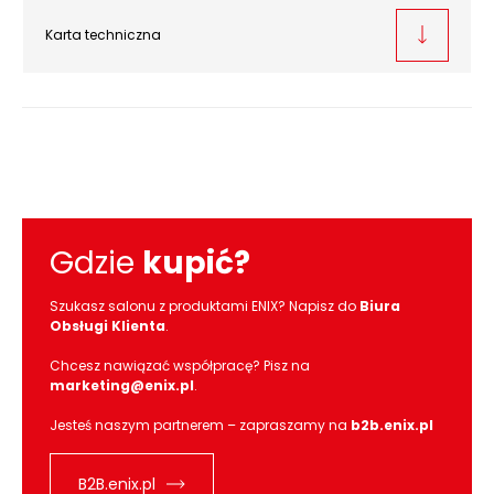
Karta techniczna
Gdzie
kupić?
Szukasz salonu z produktami ENIX? Napisz do
Biura
Obsługi Klienta
.
Chcesz nawiązać współpracę? Pisz na
marketing@enix.pl
.
Jesteś naszym partnerem – zapraszamy na
b2b.enix.pl
B2B.enix.pl