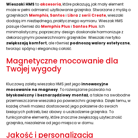
Wieszaki HMS
to
akcesoria
, które pokazują, jak mały element
może w pełni odmienić użytkowanie grzejnika. Stworzone z myślą o
grzejnikach
Memphis
,
Santos
i
Libra
z
serii Create
, wieszaki
dodają im niezbędnego, praktycznego wymiaru. Wieszak HMS
pasuje również do
Memphis Plus
i
Santos Plus
. Ich
minimalistyczny, poprzeczny design doskonale harmonizuje z
dekoracyjnymi powierzchniami grzejników. Wieszaki nie tylko
zwiększają komfort
, ale również
podnoszą walory estetyczne
,
tworząc spójną i elegancką całość.
Magnetyczne mocowanie dla
Twojej wygody
Kluczową zaletą wieszaka HMS jest jego
innowacyjne
mocowanie na magnesy
. To rozwiązanie pozwala na
błyskawiczny i beznarzędziowy montaż
, a także na swobodne
przemieszczanie wieszaka po powierzchni grzejnika. Dzięki temu, w
każdej chwili możesz dostosować jego położenie do swoich
bieżących potrzeb, bez obawy o uszkodzenie grzejnika. To
funkcjonalne elementy, które znacznie zwiększają użyteczność
grzejnika, niezależnie od jego miejsca w domu.
Jakość i personalizacja