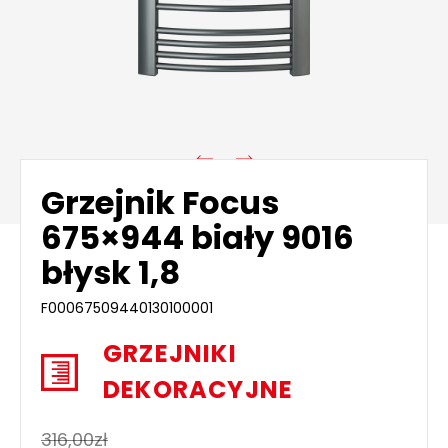
Grzejnik Focus
675×944 biały 9016
błysk 1,8
F00067509440130100001
GRZEJNIKI
DEKORACYJNE
316,00
zł