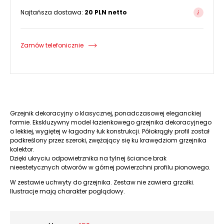
Najtańsza dostawa:
20 PLN netto
Zamów telefonicznie
Grzejnik dekoracyjny o klasycznej, ponadczasowej eleganckiej
formie. Ekskluzywny model łazienkowego grzejnika dekoracyjnego
o lekkiej, wygiętej w łagodny łuk konstrukcji. Półokrągły profil został
podkreślony przez szeroki, zwężający się ku krawędziom grzejnika
kolektor.
Dzięki ukryciu odpowietrznika na tylnej ściance brak
nieestetycznych otworów w górnej powierzchni profilu pionowego.
W zestawie uchwyty do grzejnika. Zestaw nie zawiera grzałki.
Ilustracje mają charakter poglądowy.