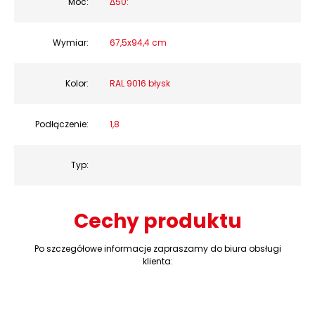
Moc:
Δ50:
Wymiar:
67,5x94,4 cm
Kolor:
RAL 9016 błysk
Podłączenie:
1,8
Typ:
Cechy produktu
Po szczegółowe informacje zapraszamy do biura obsługi
klienta: