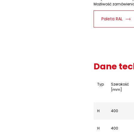
Możliwość zamówienia 
Paleta RAL
Dane tec
Typ
Szerokość
[mm]
H
400
H
400