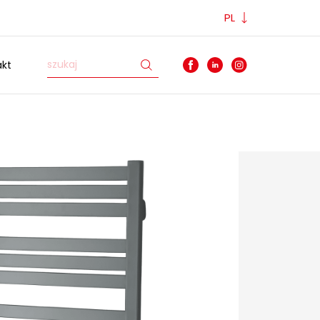
PL
akt