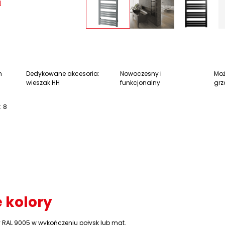
j
m
Dedykowane akcesoria:
Nowoczesny i
Moż
wieszak HH
funkcjonalny
grz
: 8
 kolory
ny RAL 9005 w wykończeniu połysk lub mat.