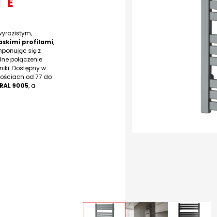
NE
wyrazistym,
askimi profilami
,
ponując się z
lne połączenie
niki. Dostępny w
kościach od 77 do
 RAL 9005
, a