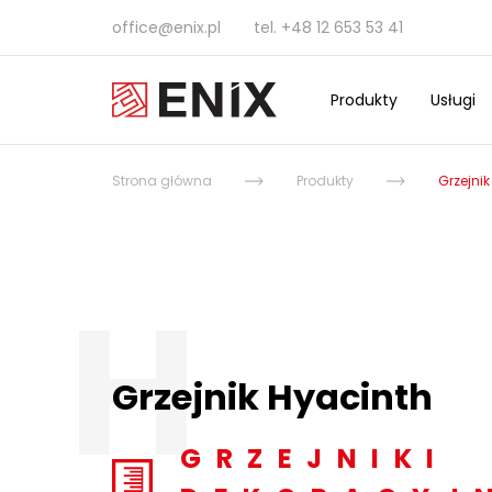
office@enix.pl
tel.
+48 12 653 53 41
Produkty
Usługi
Strona główna
Produkty
Grzejni
H
Grzejnik Hyacinth
GRZEJNIKI